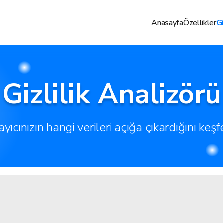
Anasayfa
Özellikler
Gi
Gizlilik Analizörü
ayıcınızın hangi verileri açığa çıkardığını keşf