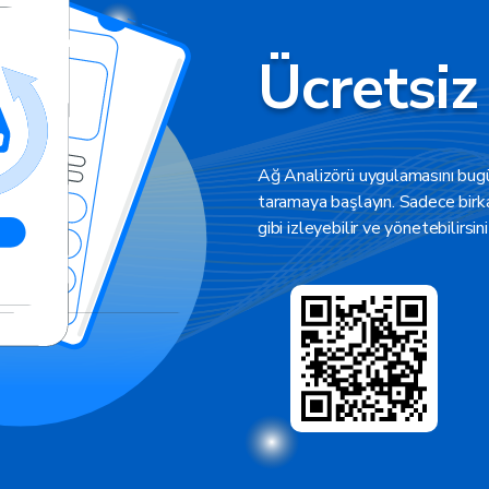
Ücretsiz
Ağ Analizörü uygulamasını bugün
taramaya başlayın. Sadece birk
gibi izleyebilir ve yönetebilirsini