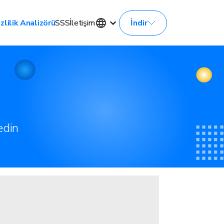
İndir
zlilik Analizörü
SSS
İletişim
edin