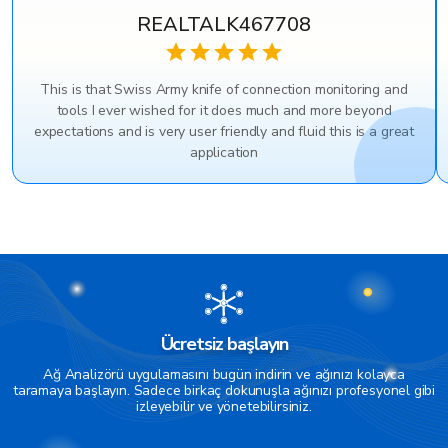
REALTALK467708
This is that Swiss Army knife of connection monitoring and
tools I ever wished for it does much and more beyond
expectations and is very user friendly and fluid this is a great
application
Ücretsiz başlayın
Ağ Analizörü uygulamasını bugün indirin ve ağınızı kolayca
taramaya başlayın. Sadece birkaç dokunuşla ağınızı profesyonel gibi
izleyebilir ve yönetebilirsiniz.