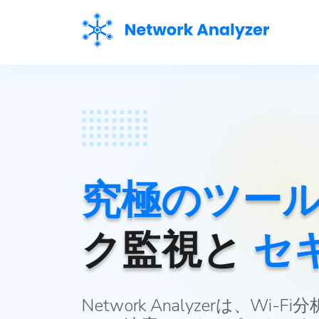
究極のツー
セ
ク監視と
Network Analyzerは、W