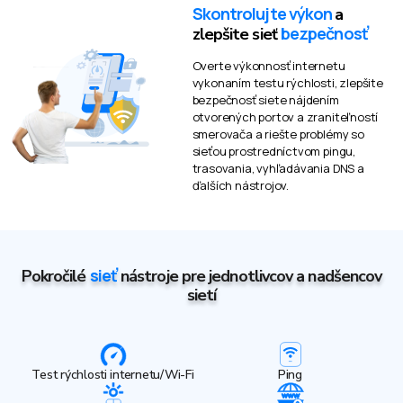
Skontrolujte výkon
a
bezpečnosť
zlepšite sieť
Overte výkonnosť internetu
vykonaním testu rýchlosti, zlepšite
bezpečnosť siete nájdením
otvorených portov a zraniteľností
smerovača a riešte problémy so
sieťou prostredníctvom pingu,
trasovania, vyhľadávania DNS a
ďalších nástrojov.
sieť
Pokročilé
nástroje pre jednotlivcov a nadšencov
sietí
Test rýchlosti internetu/Wi-Fi
Ping