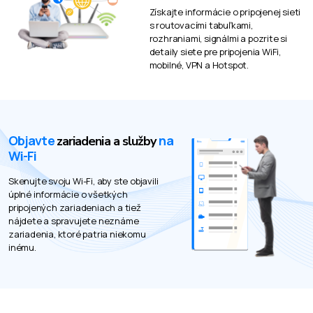
Získajte informácie o pripojenej sieti
s routovacími tabuľkami,
rozhraniami, signálmi a pozrite si
detaily siete pre pripojenia WiFi,
mobilné, VPN a Hotspot.
Objavte
na
zariadenia a služby
Wi-Fi
Skenujte svoju Wi-Fi, aby ste objavili
úplné informácie o všetkých
pripojených zariadeniach a tiež
nájdete a spravujete neznáme
zariadenia, ktoré patria niekomu
inému.