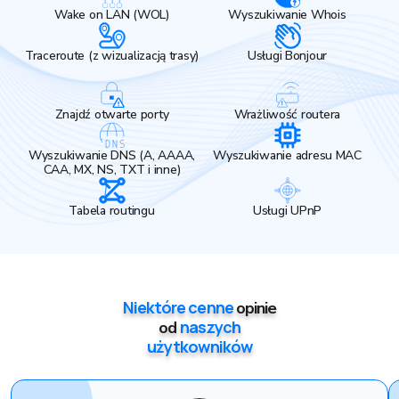
Wake on LAN (WOL)
Wyszukiwanie Whois
Traceroute (z wizualizacją trasy)
Usługi Bonjour
Znajdź otwarte porty
Wrażliwość routera
Wyszukiwanie DNS (A, AAAA,
Wyszukiwanie adresu MAC
CAA, MX, NS, TXT i inne)
Tabela routingu
Usługi UPnP
Niektóre cenne
opinie
naszych
od
użytkowników