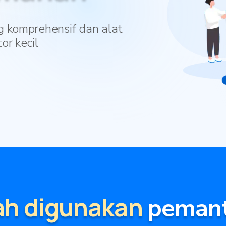
g komprehensif dan alat
or kecil
h digunakan
peman