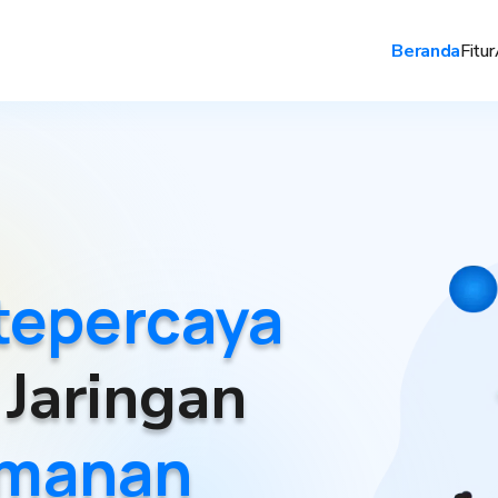
Beranda
Fitur
 tepercaya
 Jaringan
amanan