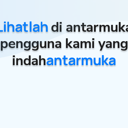
Lihatlah
di antarmuk
pengguna kami yan
antarmuka
indah