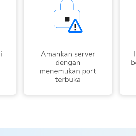
i
Amankan server
dengan
b
menemukan port
terbuka