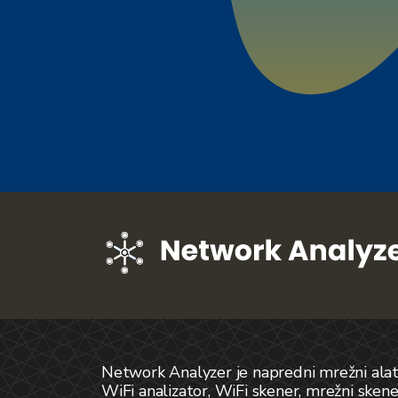
Network Analyzer je napredni mrežni alat 
WiFi analizator, WiFi skener, mrežni skene