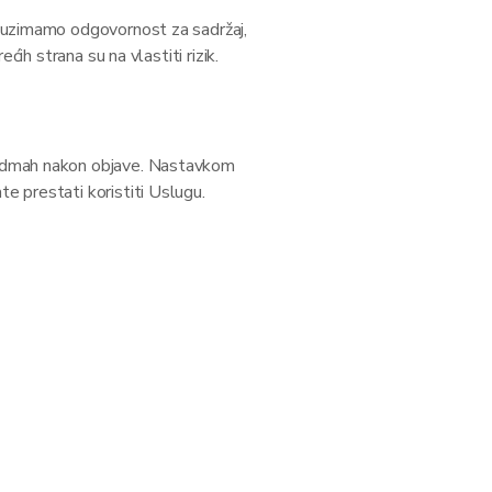
reuzimamo odgovornost za sadržaj,
ih strana su na vlastiti rizik.
u odmah nakon objave. Nastavkom
e prestati koristiti Uslugu.