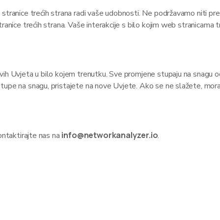
 stranice trećih strana radi vaše udobnosti. Ne podržavamo niti p
anice trećih strana. Vaše interakcije s bilo kojim web stranicama treć
ovih Uvjeta u bilo kojem trenutku. Sve promjene stupaju na snag
upe na snagu, pristajete na nove Uvjete. Ako se ne slažete, morat
info@networkanalyzer.io
ontaktirajte nas na
.