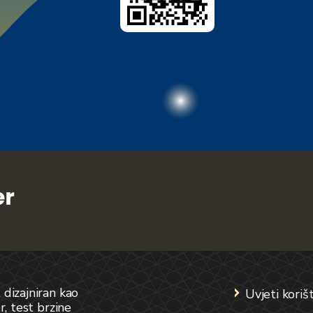
dizajniran kao
Uvjeti koriš
r, test brzine