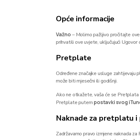
Opće informacije
Važno
– Molimo pažljivo pročitajte ove U
prihvatili ove uvjete, uključujući Ugovor 
Pretplate
Određene značajke usluge zahtijevaju pla
može biti mjesečni ili godišnji.
Ako ne otkažete, vaša će se Pretplata 
postavki svog iTun
Pretplate putem
Naknade za pretplatu i
Zadržavamo pravo izmjene naknada za P