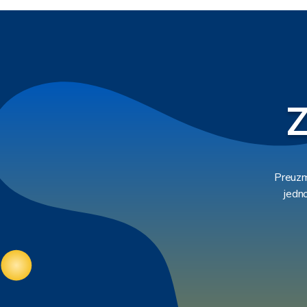
Z
Preuzm
jedn