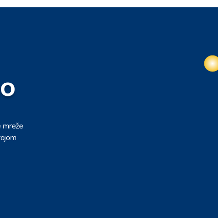
no
e mreže
vojom