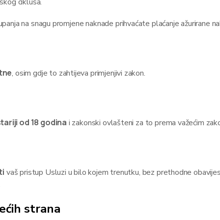
skog ciklusa.
panja na snagu promjene naknade prihvaćate plaćanje ažurirane n
tne
, osim gdje to zahtijeva primjenjivi zakon.
tariji od 18 godina
i zakonski ovlašteni za to prema važećim zak
ti
vaš pristup Usluzi u bilo kojem trenutku, bez prethodne obavijesti, 
.
ećih strana