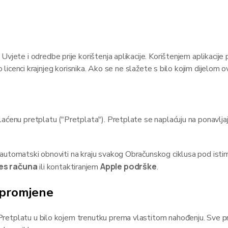
vjete i odredbe prije korištenja aplikacije. Korištenjem aplikacije p
o licenci krajnjeg korisnika. Ako se ne slažete s bilo kojim dijelom ov
ćenu pretplatu ("Pretplata"). Pretplate se naplaćuju na ponavljajuć
automatski obnoviti na kraju svakog Obračunskog ciklusa pod ist
es računa
Apple podrške
ili kontaktiranjem
.
 promjene
retplatu u bilo kojem trenutku prema vlastitom nahođenju. Sve p