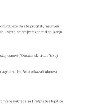
otvrđujete da ste pročitali, razumjeli i
ih Uvjeta, ne smijete koristiti aplikaciju.
oj osnovi ("Obračunski ciklus"), koji
im uvjetima. Možete otkazati obnovu
romjene naknada za Pretplatu stupit će