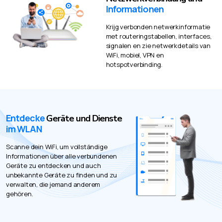
Informationen
Krijg verbonden netwerkinformatie
met routeringstabellen, interfaces,
signalen en zie netwerkdetails van
WiFi, mobiel, VPN en
hotspotverbinding.
Entdecke
Geräte und Dienste
im WLAN
Scanne dein WiFi, um vollständige
Informationen über alle verbundenen
Geräte zu entdecken und auch
unbekannte Geräte zu finden und zu
verwalten, die jemand anderem
gehören.